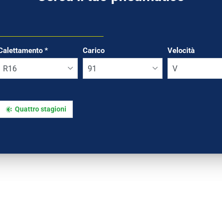
Calettamento
*
Carico
Velocità
Quattro stagioni
Run flat