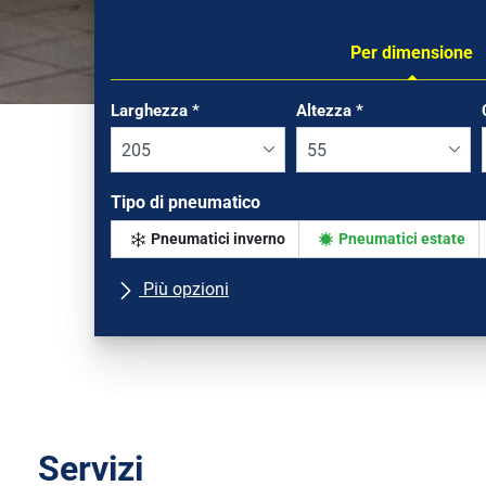
Per dimensione
Tab updated: Per dimensione
Larghezza
*
Altezza
*
Tipo di pneumatico
Pneumatici inverno
Pneumatici estate
Più opzioni
Tutte le marche
Tipo di vettura
Servizi